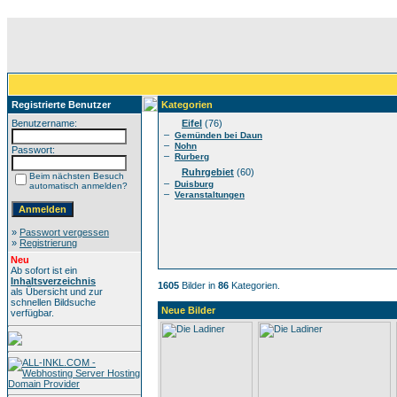
Registrierte Benutzer
Kategorien
Benutzername:
Eifel
(76)
–
Gemünden bei Daun
–
Nohn
Passwort:
–
Rurberg
Ruhrgebiet
(60)
Beim nächsten Besuch
–
Duisburg
automatisch anmelden?
–
Veranstaltungen
»
Passwort vergessen
»
Registrierung
Neu
Ab sofort ist ein
Inhaltsverzeichnis
1605
Bilder in
86
Kategorien.
als Übersicht und zur
schnellen Bildsuche
Neue Bilder
verfügbar.