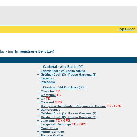
Top Bilder
ar - (nur für
registrierte Benutzer
)
Gadertal · Alta Badia
(90)
–
Edelweißtal · Val Stella Alpina
–
Grödner Joch (3) · Passo Gardena (3)
–
Lagazuoi
–
Pralongià
Gröden · Val Gardena
(600)
–
TD
Chedultal
–
TD
Ciampinoi
–
TD
Cir
–
GPS
Cislestal
–
TD / GPS
Crespëina Hochfläche · Altipiano de Crespe
–
Dantercëpies
–
Grödner Joch (1) · Passo Gardena (1)
–
Grödner Joch (2) · Passo Gardena (2)
–
TD / GPS
Juac Alm
–
TD / GPS
Langental · Vallunga
–
Monte Pana
–
Murmeltierhütte
–
Plan de Gralba