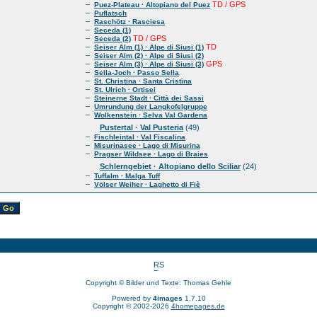
–
TD / GPS
Puez-Plateau · Altopiano del Puez
–
Puflatsch
–
Raschötz · Rasciesa
–
Seceda (1)
–
TD / GPS
Seceda (2)
–
TD
Seiser Alm (1) · Alpe di Siusi (1)
–
Seiser Alm (2) · Alpe di Siusi (2)
–
GPS
Seiser Alm (3) · Alpe di Siusi (3)
–
Sella-Joch · Passo Sella
–
St. Christina · Santa Cristina
–
St. Ulrich · Ortisei
–
Steinerne Stadt · Città dei Sassi
–
Umrundung der Langkofelgruppe
–
Wolkenstein · Selva Val Gardena
Pustertal · Val Pusteria
(49)
–
Fischleintal · Val Fiscalina
–
Misurinasee · Lago di Misurina
–
Pragser Wildsee · Lago di Braies
Schlerngebiet · Altopiano dello Sciliar
(24)
–
Tuffalm · Malga Tuff
–
Völser Weiher · Laghetto di Fiè
Copyright © Bilder und Texte: Thomas Gehle
Powered by
4images
1.7.10
Copyright © 2002-2026
4homepages.de