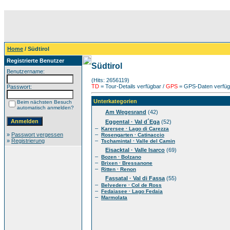
Home
/ Südtirol
Registrierte Benutzer
Südtirol
Benutzername:
(Hits: 2656119)
TD
= Tour-Details verfügbar /
GPS
= GPS-Daten verfügb
Passwort:
Unterkategorien
Beim nächsten Besuch
automatisch anmelden?
Am Wegesrand
(42)
Eggental · Val d´Ega
(52)
–
Karersee · Lago di Carezza
»
Passwort vergessen
–
Rosengarten · Catinaccio
»
Registrierung
–
Tschamintal · Valle del Camin
Eisacktal · Valle Isarco
(69)
–
Bozen · Bolzano
–
Brixen · Bressanone
–
Ritten · Renon
Fassatal · Val di Fassa
(55)
–
Belvedere · Col de Ross
–
Fedaiasee · Lago Fedaia
–
Marmolata