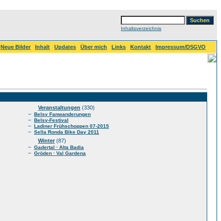
Inhaltsverzeichnis
Neue Bilder
Inhalt
Updates
Über mich
Links
Kontakt
Impressum/DSGVO
Veranstaltungen
(330)
–
Belsy Fanwanderungen
–
Belsy-Festival
–
Ladiner Frühschoppen 07-2015
–
Sella Ronda Bike Day 2011
Winter
(87)
–
Gadertal · Alta Badia
–
Gröden · Val Gardena