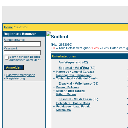
Home
/ Südtirol
Registrierte Benutzer
Südtirol
Benutzername:
(Hits: 2663060)
TD
= Tour-Details verfügbar /
GPS
= GPS-Daten verfügb
Passwort:
Unterkategorien
Beim nächsten Besuch
automatisch anmelden?
Am Wegesrand
(42)
Eggental · Val d´Ega
(52)
–
Karersee · Lago di Carezza
»
Passwort vergessen
–
Rosengarten · Catinaccio
»
Registrierung
–
Tschamintal · Valle del Camin
Eisacktal · Valle Isarco
(69)
–
Bozen · Bolzano
–
Brixen · Bressanone
–
Ritten · Renon
Fassatal · Val di Fassa
(55)
–
Belvedere · Col de Ross
–
Fedaiasee · Lago Fedaia
–
Marmolata