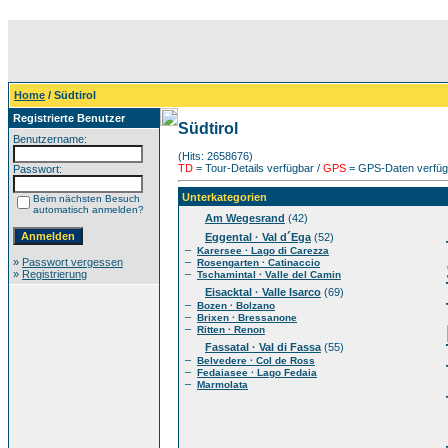
Home
/ Südtirol
Registrierte Benutzer
Südtirol
Benutzername:
(Hits: 2658676)
TD
= Tour-Details verfügbar /
GPS
= GPS-Daten verfügb
Passwort:
Unterkategorien
Beim nächsten Besuch
automatisch anmelden?
Am Wegesrand
(42)
Eggental · Val d´Ega
(52)
–
Karersee · Lago di Carezza
»
Passwort vergessen
–
Rosengarten · Catinaccio
»
Registrierung
–
Tschamintal · Valle del Camin
Eisacktal · Valle Isarco
(69)
–
Bozen · Bolzano
–
Brixen · Bressanone
–
Ritten · Renon
Fassatal · Val di Fassa
(55)
–
Belvedere · Col de Ross
–
Fedaiasee · Lago Fedaia
–
Marmolata