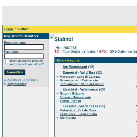
Home
/ Südtirol
Registrierte Benutzer
Südtirol
Benutzername:
(Hits: 2662273)
TD
= Tour-Details verfügbar /
GPS
= GPS-Daten verfügb
Passwort:
Unterkategorien
Beim nächsten Besuch
automatisch anmelden?
Am Wegesrand
(42)
Eggental · Val d´Ega
(52)
–
Karersee · Lago di Carezza
»
Passwort vergessen
–
Rosengarten · Catinaccio
»
Registrierung
–
Tschamintal · Valle del Camin
Eisacktal · Valle Isarco
(69)
–
Bozen · Bolzano
–
Brixen · Bressanone
–
Ritten · Renon
Fassatal · Val di Fassa
(55)
–
Belvedere · Col de Ross
–
Fedaiasee · Lago Fedaia
–
Marmolata