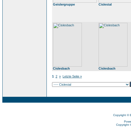
Geislergruppe
Cislestal
Cislesbach
Cislesbach
1
2
»
Letzte Seite »
Copyright © 
Powe
Copyright