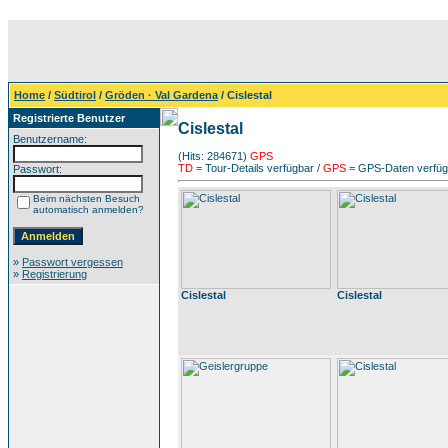
Home
/
Südtirol
/
Gröden · Val Gardena
/ Cislestal
Registrierte Benutzer
Cislestal
Benutzername:
(Hits: 284671)
GPS
TD
= Tour-Details verfügbar /
GPS
= GPS-Daten verfügb
Passwort:
Beim nächsten Besuch
automatisch anmelden?
»
Passwort vergessen
»
Registrierung
Cislestal
Cislestal