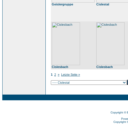
Geislergruppe
Cislestal
Cislesbach
Cislesbach
1
2
»
Letzte Seite »
Copyright © 
Powe
Copyright