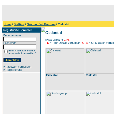
Home
/
Südtirol
/
Gröden · Val Gardena
/ Cislestal
Registrierte Benutzer
Cislestal
Benutzername:
(Hits: 285677)
GPS
TD
= Tour-Details verfügbar /
GPS
= GPS-Daten verfügb
Passwort:
Beim nächsten Besuch
automatisch anmelden?
»
Passwort vergessen
»
Registrierung
Cislestal
Cislestal