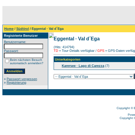
Home
/
Südtirol
/ Eggental · Val d´Ega
Registrierte Benutzer
Eggental · Val d´Ega
Benutzername:
(Hits: 414794)
TD
= Tour-Details verfügbar /
GPS
= GPS-Daten verfügb
Passwort:
Unterkategorien
Beim nächsten Besuch
automatisch anmelden?
Karersee · Lago di Carezza
(7)
»
Passwort vergessen
»
Registrierung
Copyright © 
Powe
Copyright