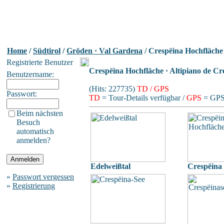
Home
/
Südtirol
/
Gröden · Val Gardena
/ Crespëina Hochfläche 
Registrierte Benutzer
Crespëina Hochfläche · Altipiano de Cr
Benutzername:
(Hits: 227735)
TD / GPS
Passwort:
TD
= Tour-Details verfügbar /
GPS
= GPS-
Beim nächsten
Besuch
automatisch
anmelden?
Edelweißtal
Crespëina
»
Passwort vergessen
»
Registrierung