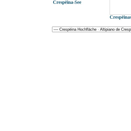
Crespëina-See
Crespëina