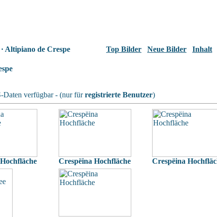
· Altipiano de Crespe
Top Bilder
Neue Bilder
Inhalt
espe
Daten verfügbar - (nur für
registrierte Benutzer
)
 Hochfläche
Crespëina Hochfläche
Crespëina Hochflä