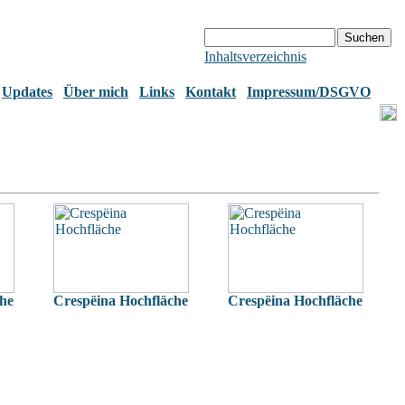
Inhaltsverzeichnis
Updates
Über mich
Links
Kontakt
Impressum/DSGVO
che
Crespëina Hochfläche
Crespëina Hochfläche