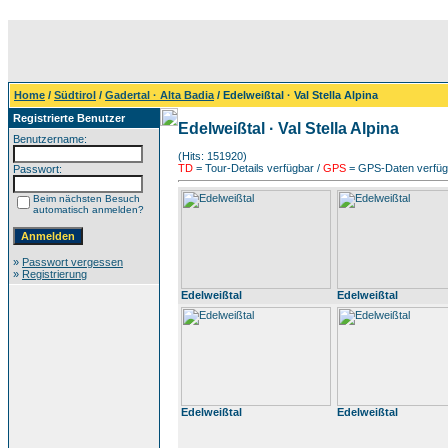
Home
/
Südtirol
/
Gadertal · Alta Badia
/ Edelweißtal · Val Stella Alpina
Registrierte Benutzer
Edelweißtal · Val Stella Alpina
Benutzername:
(Hits: 151920)
TD
= Tour-Details verfügbar /
GPS
= GPS-Daten verfügb
Passwort:
Beim nächsten Besuch
automatisch anmelden?
»
Passwort vergessen
»
Registrierung
Edelweißtal
Edelweißtal
Edelweißtal
Edelweißtal