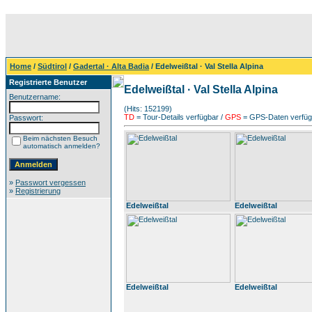
Home
/
Südtirol
/
Gadertal · Alta Badia
/ Edelweißtal · Val Stella Alpina
Registrierte Benutzer
Edelweißtal · Val Stella Alpina
Benutzername:
(Hits: 152199)
TD
= Tour-Details verfügbar /
GPS
= GPS-Daten verfügb
Passwort:
Beim nächsten Besuch
automatisch anmelden?
»
Passwort vergessen
»
Registrierung
Edelweißtal
Edelweißtal
Edelweißtal
Edelweißtal