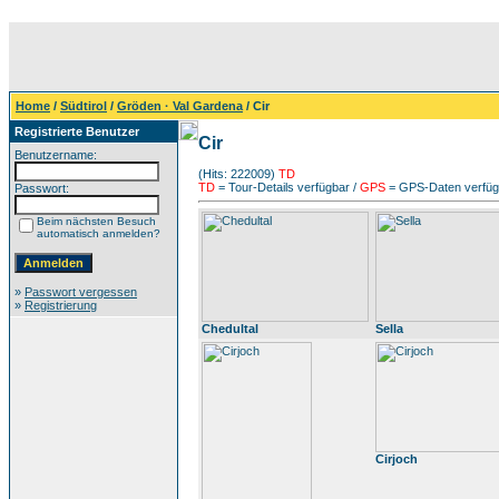
Home
/
Südtirol
/
Gröden · Val Gardena
/ Cir
Registrierte Benutzer
Cir
Benutzername:
(Hits: 222009)
TD
TD
= Tour-Details verfügbar /
GPS
= GPS-Daten verfügb
Passwort:
Beim nächsten Besuch
automatisch anmelden?
»
Passwort vergessen
»
Registrierung
Chedultal
Sella
Cirjoch