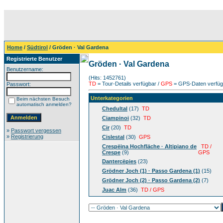
Home
/
Südtirol
/ Gröden · Val Gardena
Registrierte Benutzer
Gröden · Val Gardena
Benutzername:
(Hits: 1452761)
TD
= Tour-Details verfügbar /
GPS
= GPS-Daten verfügb
Passwort:
Unterkategorien
Beim nächsten Besuch
automatisch anmelden?
Chedultal
(17)
TD
Ciampinoi
(32)
TD
Cir
(20)
TD
»
Passwort vergessen
»
Registrierung
Cislestal
(30)
GPS
Crespëina Hochfläche · Altipiano de
TD /
Crespe
(9)
GPS
Dantercëpies
(23)
Grödner Joch (1) · Passo Gardena (1)
(15)
Grödner Joch (2) · Passo Gardena (2)
(7)
Juac Alm
(36)
TD / GPS