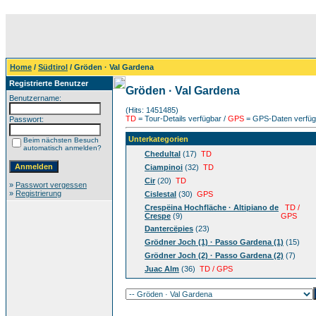
Home
/
Südtirol
/ Gröden · Val Gardena
Registrierte Benutzer
Gröden · Val Gardena
Benutzername:
(Hits: 1451485)
TD
= Tour-Details verfügbar /
GPS
= GPS-Daten verfügb
Passwort:
Unterkategorien
Beim nächsten Besuch
automatisch anmelden?
Chedultal
(17)
TD
Ciampinoi
(32)
TD
Cir
(20)
TD
»
Passwort vergessen
»
Registrierung
Cislestal
(30)
GPS
Crespëina Hochfläche · Altipiano de
TD /
Crespe
(9)
GPS
Dantercëpies
(23)
Grödner Joch (1) · Passo Gardena (1)
(15)
Grödner Joch (2) · Passo Gardena (2)
(7)
Juac Alm
(36)
TD / GPS