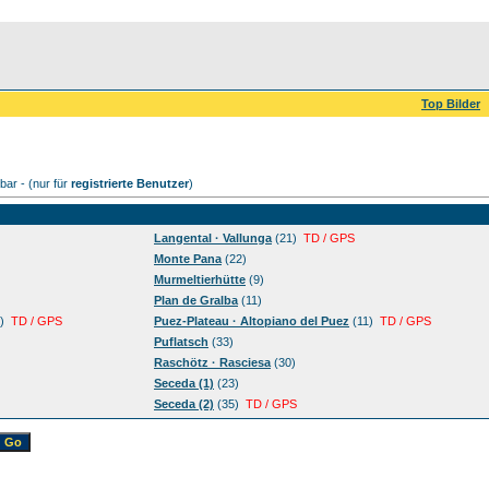
Top Bilder
ar - (nur für
registrierte Benutzer
)
Langental · Vallunga
(21)
TD / GPS
Monte Pana
(22)
Murmeltierhütte
(9)
Plan de Gralba
(11)
)
TD / GPS
Puez-Plateau · Altopiano del Puez
(11)
TD / GPS
Puflatsch
(33)
Raschötz · Rasciesa
(30)
Seceda (1)
(23)
Seceda (2)
(35)
TD / GPS