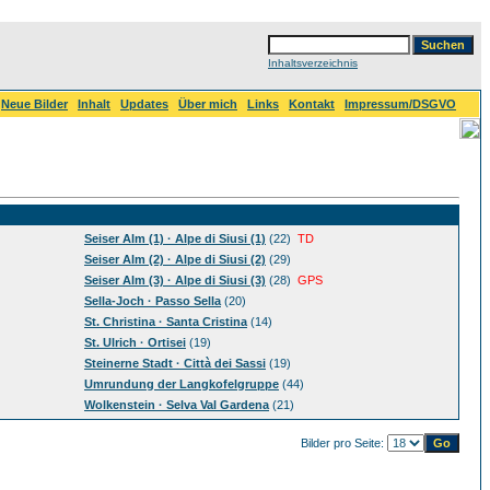
Inhaltsverzeichnis
Neue Bilder
Inhalt
Updates
Über mich
Links
Kontakt
Impressum/DSGVO
Seiser Alm (1) · Alpe di Siusi (1)
(22)
TD
Seiser Alm (2) · Alpe di Siusi (2)
(29)
Seiser Alm (3) · Alpe di Siusi (3)
(28)
GPS
Sella-Joch · Passo Sella
(20)
St. Christina · Santa Cristina
(14)
St. Ulrich · Ortisei
(19)
Steinerne Stadt · Città dei Sassi
(19)
Umrundung der Langkofelgruppe
(44)
Wolkenstein · Selva Val Gardena
(21)
Bilder pro Seite: