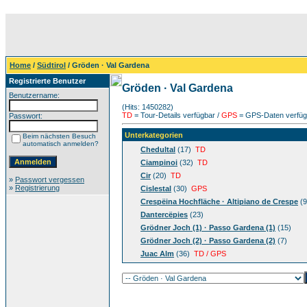
Home
/
Südtirol
/ Gröden · Val Gardena
Registrierte Benutzer
Gröden · Val Gardena
Benutzername:
(Hits: 1450282)
TD
= Tour-Details verfügbar /
GPS
= GPS-Daten verfügb
Passwort:
Unterkategorien
Beim nächsten Besuch
automatisch anmelden?
Chedultal
(17)
TD
Ciampinoi
(32)
TD
Cir
(20)
TD
»
Passwort vergessen
»
Registrierung
Cislestal
(30)
GPS
Crespëina Hochfläche · Altipiano de Crespe
(9
Dantercëpies
(23)
Grödner Joch (1) · Passo Gardena (1)
(15)
Grödner Joch (2) · Passo Gardena (2)
(7)
Juac Alm
(36)
TD / GPS