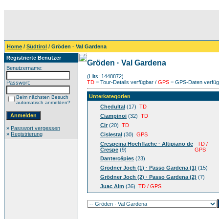
Home
/
Südtirol
/ Gröden · Val Gardena
Registrierte Benutzer
Gröden · Val Gardena
Benutzername:
(Hits: 1448872)
TD
= Tour-Details verfügbar /
GPS
= GPS-Daten verfügb
Passwort:
Unterkategorien
Beim nächsten Besuch
automatisch anmelden?
Chedultal
(17)
TD
Ciampinoi
(32)
TD
Cir
(20)
TD
»
Passwort vergessen
»
Registrierung
Cislestal
(30)
GPS
Crespëina Hochfläche · Altipiano de
TD /
Crespe
(9)
GPS
Dantercëpies
(23)
Grödner Joch (1) · Passo Gardena (1)
(15)
Grödner Joch (2) · Passo Gardena (2)
(7)
Juac Alm
(36)
TD / GPS