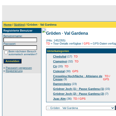
Home
/
Südtirol
/ Gröden · Val Gardena
Registrierte Benutzer
Gröden · Val Gardena
Benutzername:
(Hits: 1452355)
TD
= Tour-Details verfügbar /
GPS
= GPS-Daten verfügb
Passwort:
Unterkategorien
Beim nächsten Besuch
automatisch anmelden?
Chedultal
(17)
TD
Ciampinoi
(32)
TD
Cir
(20)
TD
»
Passwort vergessen
»
Registrierung
Cislestal
(30)
GPS
Crespëina Hochfläche · Altipiano de
TD /
Crespe
(9)
GPS
Dantercëpies
(23)
Grödner Joch (1) · Passo Gardena (1)
(15)
Grödner Joch (2) · Passo Gardena (2)
(7)
Juac Alm
(36)
TD / GPS