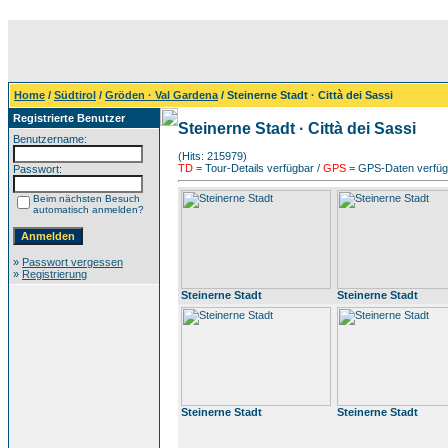
Home
/
Südtirol
/
Gröden · Val Gardena
/ Steinerne Stadt · Città dei Sassi
Registrierte Benutzer
Steinerne Stadt · Città dei Sassi
Benutzername:
(Hits: 215979)
TD
= Tour-Details verfügbar /
GPS
= GPS-Daten verfügb
Passwort:
Beim nächsten Besuch
automatisch anmelden?
»
Passwort vergessen
»
Registrierung
Steinerne Stadt
Steinerne Stadt
Steinerne Stadt
Steinerne Stadt