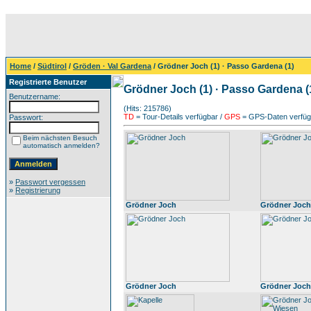
Home
/
Südtirol
/
Gröden · Val Gardena
/ Grödner Joch (1) · Passo Gardena (1)
Registrierte Benutzer
Grödner Joch (1) · Passo Gardena (
Benutzername:
(Hits: 215786)
TD
= Tour-Details verfügbar /
GPS
= GPS-Daten verfügb
Passwort:
Beim nächsten Besuch
automatisch anmelden?
»
Passwort vergessen
»
Registrierung
Grödner Joch
Grödner Joch
Grödner Joch
Grödner Joch