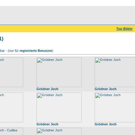
Top Bilder
1)
ar - (nur für
registrierte Benutzer
)
Grödner Joch
Grödner Joch
Grödner Joch
Grödner Joch