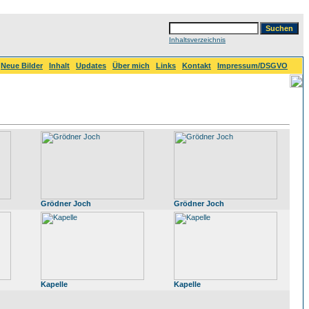
Inhaltsverzeichnis
Neue Bilder
Inhalt
Updates
Über mich
Links
Kontakt
Impressum/DSGVO
Grödner Joch
Grödner Joch
Kapelle
Kapelle