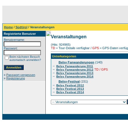
Home
/
Südtirol
/ Veranstaltungen
Registrierte Benutzer
Veranstaltungen
Benutzername:
(Hits: 924965)
TD
= Tour-Details verfügbar /
GPS
= GPS-Daten verfügb
Passwort:
Unterkategorien
Beim nächsten Besuch
automatisch anmelden?
Belsy Fanwanderungen
(140)
–
Belsy Fanwanderung 2011
–
TD / GPS
Belsy Fanwanderung 2012
–
Belsy Fanwanderung 2013
»
Passwort vergessen
–
Belsy Fanwanderung 2014
»
Registrierung
Belsy-Festival
(151)
–
Belsy Festival 2012
–
Belsy Festival 2013
–
Belsy Festival 2014