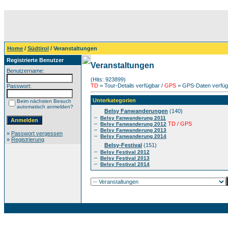
Home
/
Südtirol
/ Veranstaltungen
Registrierte Benutzer
Veranstaltungen
Benutzername:
(Hits: 923899)
TD
= Tour-Details verfügbar /
GPS
= GPS-Daten verfügb
Passwort:
Unterkategorien
Beim nächsten Besuch
automatisch anmelden?
Belsy Fanwanderungen
(140)
–
Belsy Fanwanderung 2011
–
TD / GPS
Belsy Fanwanderung 2012
–
Belsy Fanwanderung 2013
»
Passwort vergessen
–
Belsy Fanwanderung 2014
»
Registrierung
Belsy-Festival
(151)
–
Belsy Festival 2012
–
Belsy Festival 2013
–
Belsy Festival 2014