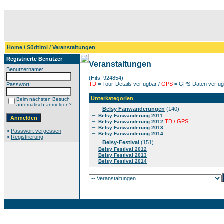
Home
/
Südtirol
/ Veranstaltungen
Registrierte Benutzer
Veranstaltungen
Benutzername:
(Hits: 924854)
TD
= Tour-Details verfügbar /
GPS
= GPS-Daten verfügb
Passwort:
Unterkategorien
Beim nächsten Besuch
automatisch anmelden?
Belsy Fanwanderungen
(140)
–
Belsy Fanwanderung 2011
–
TD / GPS
Belsy Fanwanderung 2012
–
Belsy Fanwanderung 2013
»
Passwort vergessen
–
Belsy Fanwanderung 2014
»
Registrierung
Belsy-Festival
(151)
–
Belsy Festival 2012
–
Belsy Festival 2013
–
Belsy Festival 2014