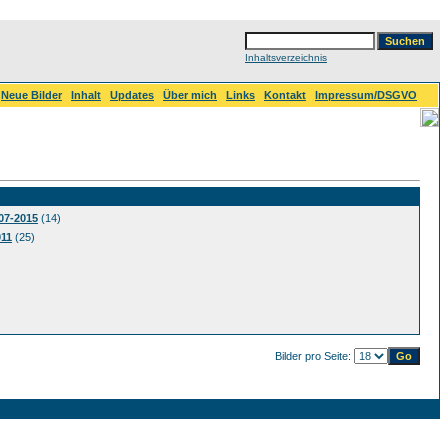
Inhaltsverzeichnis
Neue Bilder
Inhalt
Updates
Über mich
Links
Kontakt
Impressum/DSGVO
07-2015
(14)
011
(25)
Bilder pro Seite: