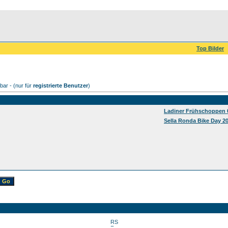
Top Bilder
ar - (nur für
registrierte Benutzer
)
Ladiner Frühschoppen 
Sella Ronda Bike Day 2