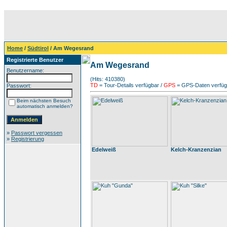
Home
/
Südtirol
/ Am Wegesrand
Registrierte Benutzer
Am Wegesrand
Benutzername:
(Hits: 410380)
TD
= Tour-Details verfügbar /
GPS
= GPS-Daten verfügb
Passwort:
Beim nächsten Besuch
automatisch anmelden?
»
Passwort vergessen
»
Registrierung
Edelweiß
Kelch-Kranzenzian