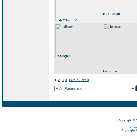
Kuh "Silke"
Kuh "Gunda"
Haflinger
Haflinger
1
2
3
»
Letzte Seite »
Copyright © 
Powe
Copyright