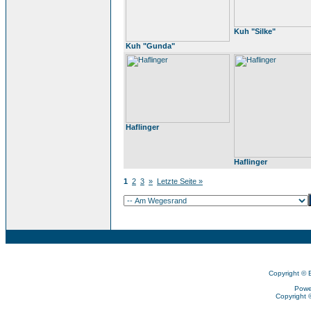
Kuh "Silke"
Kuh "Gunda"
Haflinger
Haflinger
1
2
3
»
Letzte Seite »
Copyright © 
Powe
Copyright