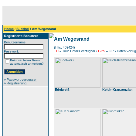
Home
/
Südtirol
/ Am Wegesrand
Registrierte Benutzer
Am Wegesrand
Benutzername:
(Hits: 409424)
TD
= Tour-Details verfügbar /
GPS
= GPS-Daten verfügb
Passwort:
Beim nächsten Besuch
automatisch anmelden?
»
Passwort vergessen
»
Registrierung
Edelweiß
Kelch-Kranzenzian