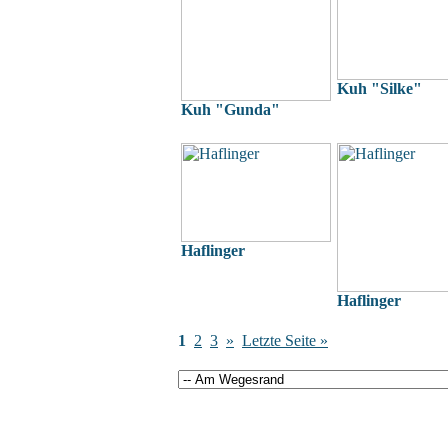
Kuh "Silke"
Kuh "Gunda"
Haflinger
Haflinger
1
2
3
»
Letzte Seite »