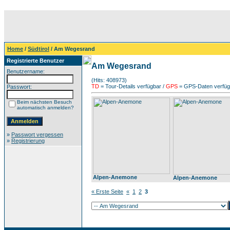
Home
/
Südtirol
/ Am Wegesrand
Registrierte Benutzer
Am Wegesrand
Benutzername:
(Hits: 408973)
TD
= Tour-Details verfügbar /
GPS
= GPS-Daten verfügb
Passwort:
Beim nächsten Besuch
automatisch anmelden?
»
Passwort vergessen
»
Registrierung
Alpen-Anemone
Alpen-Anemone
« Erste Seite
«
1
2
3