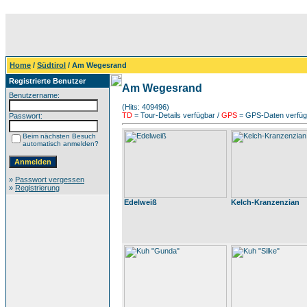
Home
/
Südtirol
/ Am Wegesrand
Registrierte Benutzer
Am Wegesrand
Benutzername:
(Hits: 409496)
TD
= Tour-Details verfügbar /
GPS
= GPS-Daten verfügb
Passwort:
Beim nächsten Besuch
automatisch anmelden?
»
Passwort vergessen
»
Registrierung
Edelweiß
Kelch-Kranzenzian