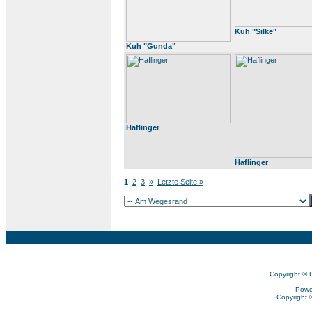
Kuh "Silke"
Kuh "Gunda"
Haflinger
Haflinger
1
2
3
»
Letzte Seite »
Copyright © 
Powe
Copyright