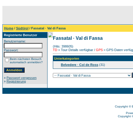
Home
/
Südtirol
/ Fassatal · Val di Fassa
Registrierte Benutzer
Fassatal · Val di Fassa
Benutzername:
(Hits: 398605)
TD
= Tour-Details verfügbar /
GPS
= GPS-Daten verfügb
Passwort:
Unterkategorien
Beim nächsten Besuch
automatisch anmelden?
Belvedere · Col de Ross
(31)
»
Passwort vergessen
»
Registrierung
Copyright © 
Powe
Copyright