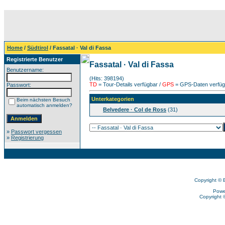
Home
/
Südtirol
/ Fassatal · Val di Fassa
Registrierte Benutzer
Fassatal · Val di Fassa
Benutzername:
(Hits: 398194)
TD
= Tour-Details verfügbar /
GPS
= GPS-Daten verfügb
Passwort:
Unterkategorien
Beim nächsten Besuch
automatisch anmelden?
Belvedere · Col de Ross
(31)
»
Passwort vergessen
»
Registrierung
Copyright © 
Powe
Copyright