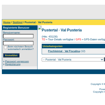
Home
/
Südtirol
/ Pustertal · Val Pusteria
Registrierte Benutzer
Pustertal · Val Pusteria
Benutzername:
(Hits: 431130)
TD
= Tour-Details verfügbar /
GPS
= GPS-Daten verfügb
Passwort:
Unterkategorien
Beim nächsten Besuch
automatisch anmelden?
Fischleintal · Val Fiscalina
(12)
»
Passwort vergessen
»
Registrierung
Copyright © 
Powe
Copyright