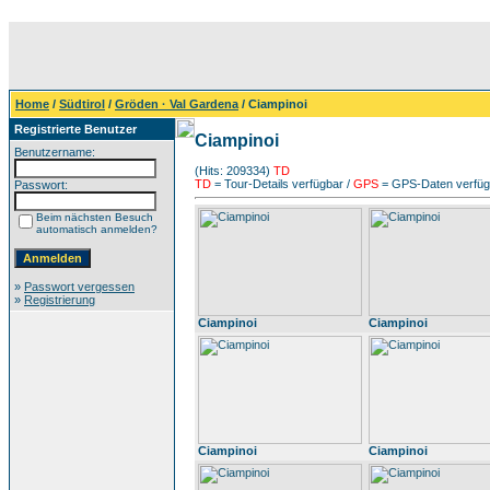
Home
/
Südtirol
/
Gröden · Val Gardena
/ Ciampinoi
Registrierte Benutzer
Ciampinoi
Benutzername:
(Hits: 209334)
TD
TD
= Tour-Details verfügbar /
GPS
= GPS-Daten verfügb
Passwort:
Beim nächsten Besuch
automatisch anmelden?
»
Passwort vergessen
»
Registrierung
Ciampinoi
Ciampinoi
Ciampinoi
Ciampinoi