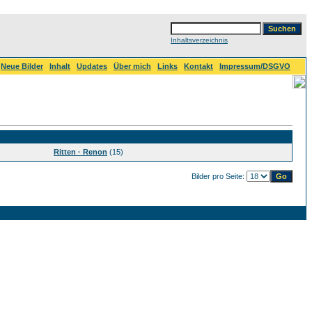
Inhaltsverzeichnis
Neue Bilder
Inhalt
Updates
Über mich
Links
Kontakt
Impressum/DSGVO
Ritten · Renon
(15)
Bilder pro Seite: