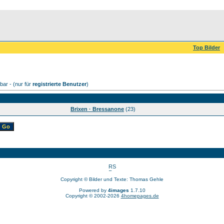
Top Bilder
ar - (nur für
registrierte Benutzer
)
Brixen · Bressanone
(23)
Copyright © Bilder und Texte: Thomas Gehle
Powered by
4images
1.7.10
Copyright © 2002-2026
4homepages.de