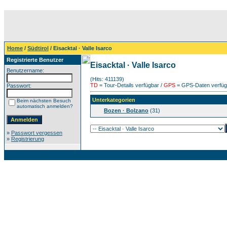
Home
/
Südtirol
/ Eisacktal · Valle Isarco
Registrierte Benutzer
Eisacktal · Valle Isarco
Benutzername:
(Hits: 411139)
TD
= Tour-Details verfügbar /
GPS
= GPS-Daten verfügb
Passwort:
Unterkategorien
Beim nächsten Besuch
automatisch anmelden?
Bozen · Bolzano
(31)
»
Passwort vergessen
»
Registrierung