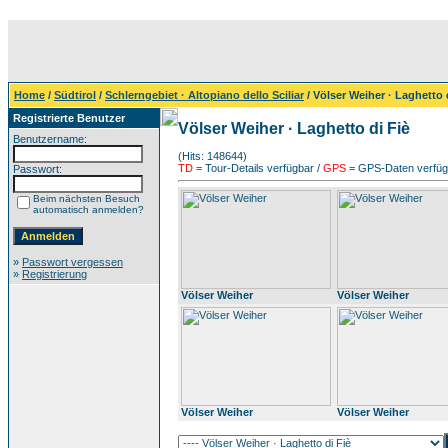
Home
/
Südtirol
/
Schlerngebiet · Altopiano dello Sciliar
/ Völser Weiher · Laghetto 
Registrierte Benutzer
Völser Weiher · Laghetto di Fiè
Benutzername:
(Hits: 148644)
TD
= Tour-Details verfügbar /
GPS
= GPS-Daten verfügb
Passwort:
Beim nächsten Besuch
automatisch anmelden?
»
Passwort vergessen
»
Registrierung
Völser Weiher
Völser Weiher
Völser Weiher
Völser Weiher