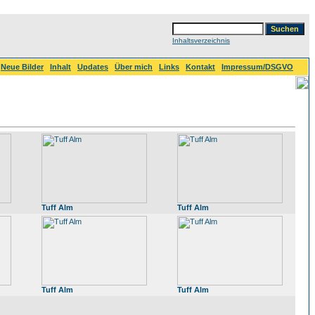
Inhaltsverzeichnis
Neue Bilder
Inhalt
Updates
Über mich
Links
Kontakt
Impressum/DSGVO
Tuff Alm
Tuff Alm
Tuff Alm
Tuff Alm