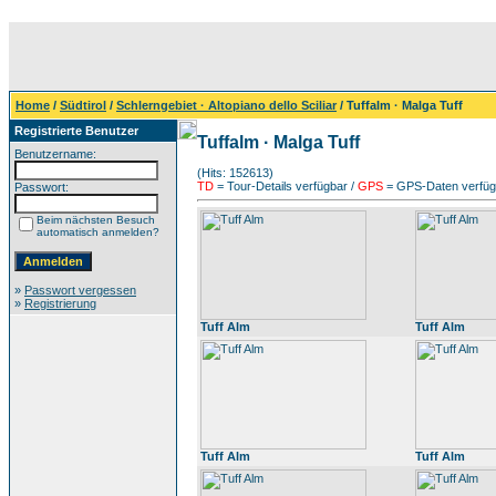
Home
/
Südtirol
/
Schlerngebiet · Altopiano dello Sciliar
/ Tuffalm · Malga Tuff
Registrierte Benutzer
Tuffalm · Malga Tuff
Benutzername:
(Hits: 152613)
TD
= Tour-Details verfügbar /
GPS
= GPS-Daten verfügb
Passwort:
Beim nächsten Besuch
automatisch anmelden?
»
Passwort vergessen
»
Registrierung
Tuff Alm
Tuff Alm
Tuff Alm
Tuff Alm