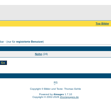
Top Bilder
ar - (nur für
registrierte Benutzer
)
Nohn
(24)
Copyright © Bilder und Texte: Thomas Gehle
Powered by
4images
1.7.10
Copyright © 2002-2026
4homepages.de