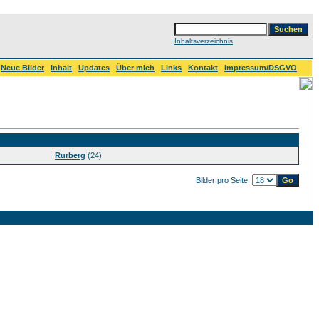
Inhaltsverzeichnis
Neue Bilder
Inhalt
Updates
Über mich
Links
Kontakt
Impressum/DSGVO
Rurberg
(24)
Bilder pro Seite: