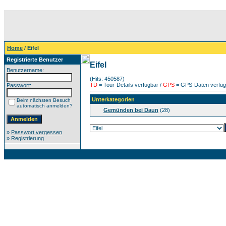
Home
/ Eifel
Registrierte Benutzer
Eifel
Benutzername:
(Hits: 450587)
TD
= Tour-Details verfügbar /
GPS
= GPS-Daten verfügb
Passwort:
Unterkategorien
Beim nächsten Besuch
automatisch anmelden?
Gemünden bei Daun
(28)
»
Passwort vergessen
»
Registrierung