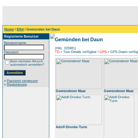
Home
/
Eifel
/ Gemünden bei Daun
Registrierte Benutzer
Gemünden bei Daun
Benutzername:
(Hits: 325981)
TD
= Tour-Details verfügbar /
GPS
= GPS-Daten verfügb
Passwort:
Beim nächsten Besuch
automatisch anmelden?
»
Passwort vergessen
»
Registrierung
Gemündener Maar
Gemündener Maar
Adolf-Dronke-Turm