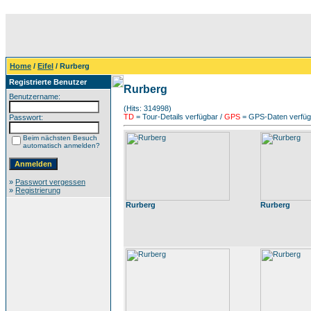
Home
/
Eifel
/ Rurberg
Registrierte Benutzer
Rurberg
Benutzername:
(Hits: 314998)
TD
= Tour-Details verfügbar /
GPS
= GPS-Daten verfügb
Passwort:
Beim nächsten Besuch
automatisch anmelden?
»
Passwort vergessen
»
Registrierung
Rurberg
Rurberg