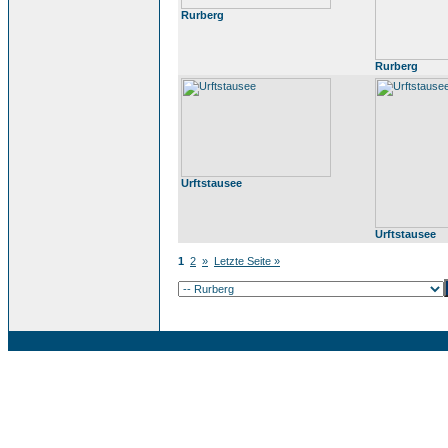
Rurberg
Rurberg
Urftstausee
Urftstausee
1
2
»
Letzte Seite »