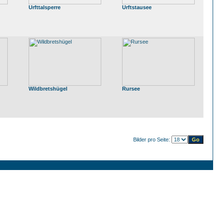
Urfttalsperre
Urftstausee
Wildbretshügel
Rursee
Bilder pro Seite: