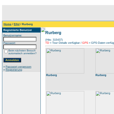
Home
/
Eifel
/ Rurberg
Registrierte Benutzer
Rurberg
Benutzername:
(Hits: 315437)
TD
= Tour-Details verfügbar /
GPS
= GPS-Daten verfügb
Passwort:
Beim nächsten Besuch
automatisch anmelden?
»
Passwort vergessen
»
Registrierung
Rurberg
Rurberg