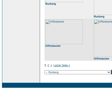
Rurberg
Rurberg
Urftstausee
Urftstausee
1
2
»
Letzte Seite »