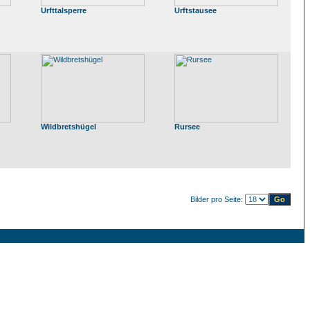
Urfttalsperre
Urftstausee
Wildbretshügel
Rursee
Bilder pro Seite: