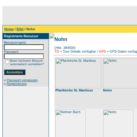
Home
/
Eifel
/ Nohn
Registrierte Benutzer
Nohn
Benutzername:
(Hits: 384600)
TD
= Tour-Details verfügbar /
GPS
= GPS-Daten verfügb
Passwort:
Beim nächsten Besuch
automatisch anmelden?
»
Passwort vergessen
»
Registrierung
Pfarrkirche St. Martinus
Nohn