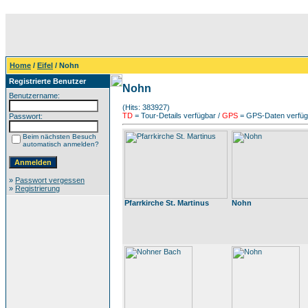
Home
/
Eifel
/ Nohn
Registrierte Benutzer
Nohn
Benutzername:
(Hits: 383927)
TD
= Tour-Details verfügbar /
GPS
= GPS-Daten verfügb
Passwort:
Beim nächsten Besuch
automatisch anmelden?
»
Passwort vergessen
»
Registrierung
Pfarrkirche St. Martinus
Nohn