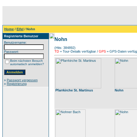
Home
/
Eifel
/ Nohn
Registrierte Benutzer
Nohn
Benutzername:
(Hits: 384892)
TD
= Tour-Details verfügbar /
GPS
= GPS-Daten verfügb
Passwort:
Beim nächsten Besuch
automatisch anmelden?
»
Passwort vergessen
»
Registrierung
Pfarrkirche St. Martinus
Nohn