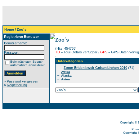
Home
/ Zoo´s
Registrierte Benutzer
Zoo´s
Benutzername:
(Hits: 454765)
TD
= Tour-Details verfügbar /
GPS
= GPS-Daten verfügb
Passwort:
Unterkategorien
Beim nächsten Besuch
automatisch anmelden?
Zoom Erlebniswelt Gelsenkirchen 2010
(71)
–
Afrika
–
Alaska
–
Asien
»
Passwort vergessen
»
Registrierung
Copyright © 
Powe
Copyright