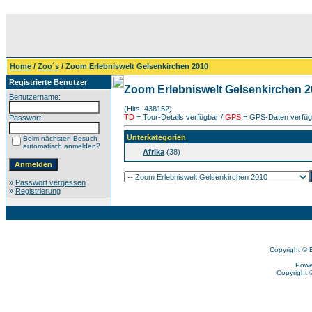
Home
/
Zoo´s
/ Zoom Erlebniswelt Gelsenkirchen 2010
Registrierte Benutzer
Zoom Erlebniswelt Gelsenkirchen 
Benutzername:
(Hits: 438152)
TD
= Tour-Details verfügbar /
GPS
= GPS-Daten verfügb
Passwort:
Unterkategorien
Beim nächsten Besuch
automatisch anmelden?
Afrika
(38)
»
Passwort vergessen
»
Registrierung
Copyright © 
Powe
Copyright