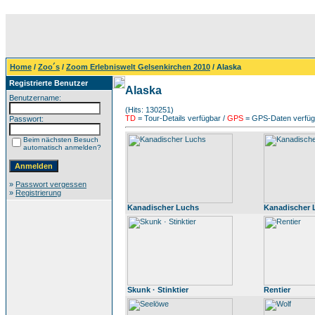
Home
/
Zoo´s
/
Zoom Erlebniswelt Gelsenkirchen 2010
/ Alaska
Registrierte Benutzer
Alaska
Benutzername:
(Hits: 130251)
TD
= Tour-Details verfügbar /
GPS
= GPS-Daten verfügb
Passwort:
Beim nächsten Besuch
automatisch anmelden?
»
Passwort vergessen
»
Registrierung
Kanadischer Luchs
Kanadischer 
Skunk · Stinktier
Rentier