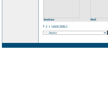
Seelöwe
Wolf
1
2
»
Letzte Seite »