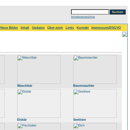
Inhaltsverzeichnis
Neue Bilder
Inhalt
Updates
Über mich
Links
Kontakt
Impressum/DSGVO
Waschbär
Baumstachler
Eisbär
Seelöwe