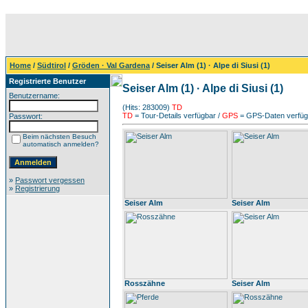
Home
/
Südtirol
/
Gröden · Val Gardena
/ Seiser Alm (1) · Alpe di Siusi (1)
Registrierte Benutzer
Seiser Alm (1) · Alpe di Siusi (1)
Benutzername:
(Hits: 283009)
TD
TD
= Tour-Details verfügbar /
GPS
= GPS-Daten verfügb
Passwort:
Beim nächsten Besuch
automatisch anmelden?
»
Passwort vergessen
»
Registrierung
Seiser Alm
Seiser Alm
Rosszähne
Seiser Alm