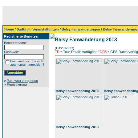
Home
/
Südtirol
/
Veranstaltungen
/
Belsy Fanwanderungen
/ Belsy Fanwanderung
Registrierte Benutzer
Belsy Fanwanderung 2013
Benutzername:
(Hits: 92532)
TD
= Tour-Details verfügbar /
GPS
= GPS-Daten verfügb
Passwort:
Beim nächsten Besuch
automatisch anmelden?
»
Passwort vergessen
»
Registrierung
Belsy Fanwanderung 2013
Belsy Fanwanderung
Belsy Fanwanderung 2013