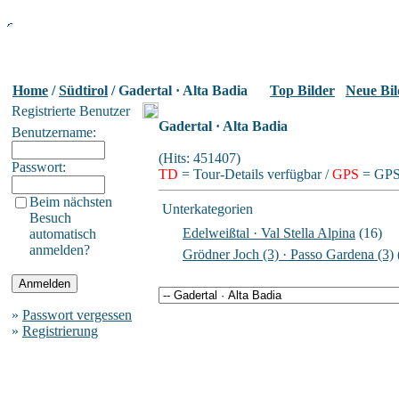
Home
/
Südtirol
/ Gadertal · Alta Badia
Top Bilder
Neue Bil
Registrierte Benutzer
Gadertal · Alta Badia
Benutzername:
(Hits: 451407)
Passwort:
TD
= Tour-Details verfügbar /
GPS
= GPS-
Beim nächsten
Unterkategorien
Besuch
Edelweißtal · Val Stella Alpina
(16)
automatisch
anmelden?
Grödner Joch (3) · Passo Gardena (3)
»
Passwort vergessen
»
Registrierung