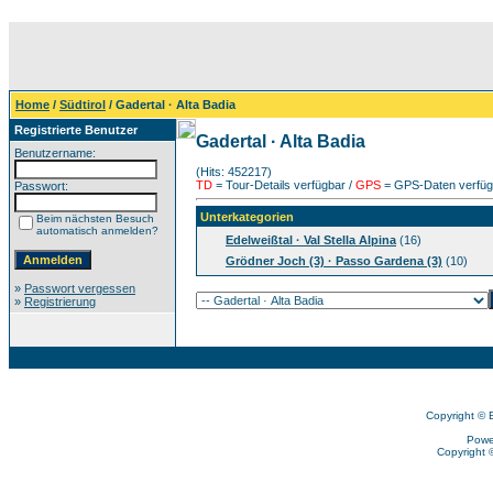
Home
/
Südtirol
/ Gadertal · Alta Badia
Registrierte Benutzer
Gadertal · Alta Badia
Benutzername:
(Hits: 452217)
TD
= Tour-Details verfügbar /
GPS
= GPS-Daten verfügb
Passwort:
Unterkategorien
Beim nächsten Besuch
automatisch anmelden?
Edelweißtal · Val Stella Alpina
(16)
Grödner Joch (3) · Passo Gardena (3)
(10)
»
Passwort vergessen
»
Registrierung
Copyright © 
Powe
Copyright