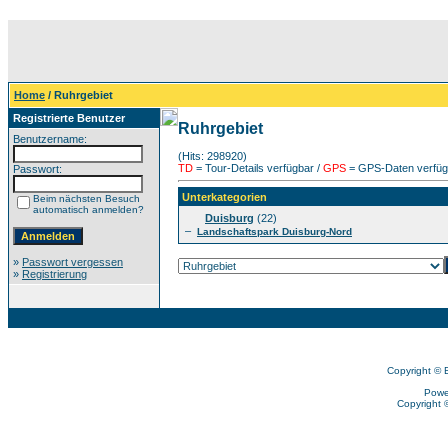
Home
/ Ruhrgebiet
Registrierte Benutzer
Ruhrgebiet
Benutzername:
(Hits: 298920)
TD
= Tour-Details verfügbar /
GPS
= GPS-Daten verfügb
Passwort:
Unterkategorien
Beim nächsten Besuch
automatisch anmelden?
Duisburg
(22)
–
Landschaftspark Duisburg-Nord
»
Passwort vergessen
»
Registrierung
Copyright © 
Powe
Copyright