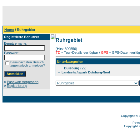
Home
/ Ruhrgebiet
Registrierte Benutzer
Ruhrgebiet
Benutzername:
(Hits: 300556)
TD
= Tour-Details verfügbar /
GPS
= GPS-Daten verfügb
Passwort:
Unterkategorien
Beim nächsten Besuch
automatisch anmelden?
Duisburg
(22)
–
Landschaftspark Duisburg-Nord
»
Passwort vergessen
»
Registrierung
Copyright © 
Powe
Copyright